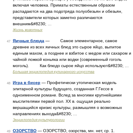
включая человека. Приматы естественным образом
распадаются на два подотряда полуобезьян и обезьян,
представители которых заметно различаются
внешним&#8230; …
Жизнь животных
Яичные блюда
— Самое элементарное, самое
47
древнее из всех яичных блюд это сырое яйцо, выпитое
единым махом, а позднее и взбитое с медом или сахаром и
чайной ложкой коньяка или водки (современный гоголь
моголь). Как блюдо сырое яйцо используют&#8230; …
Большая энциклопедия кулинарного искусства
Игра в бисер
— Профетически утопическая модель
48
элитарной культуры будущего, созданная Г.Гессе в
одноименном романе. Вслед за многими крупнейшими
мыслителями первой пол. XX в. ощущая реально
вершащийся кризис культуры, размышляя о возможных
направлениях выхода&#8230; …
Энциклопедия культурологии
ОЗОРСТВО
— ОЗОРСТВО, озорства, мн. нет, ср. 1.
49