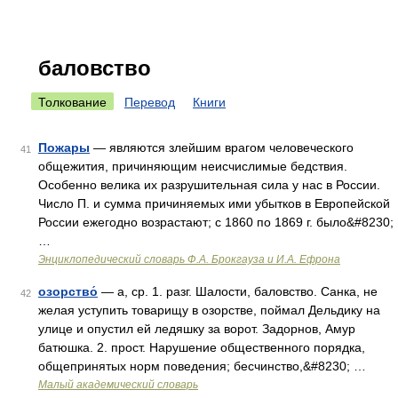
баловство
Толкование
Перевод
Книги
Пожары
— являются злейшим врагом человеческого
41
общежития, причиняющим неисчислимые бедствия.
Особенно велика их разрушительная сила у нас в России.
Число П. и сумма причиняемых ими убытков в Европейской
России ежегодно возрастают; с 1860 по 1869 г. было&#8230;
…
Энциклопедический словарь Ф.А. Брокгауза и И.А. Ефрона
озорство́
— а, ср. 1. разг. Шалости, баловство. Санка, не
42
желая уступить товарищу в озорстве, поймал Дельдику на
улице и опустил ей ледяшку за ворот. Задорнов, Амур
батюшка. 2. прост. Нарушение общественного порядка,
общепринятых норм поведения; бесчинство,&#8230; …
Малый академический словарь