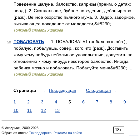
Поведение шалуна, баловство, капризы (преим. о детях;
неод.). 2. Скандальное, буйное поведение, дебоширство
(разг.). Вечное озорство пьяного мужа. 3. Задор, задорное,
вызывающее поведение от молодости,&#8230; …
Толковый словарь Ушакова
ПОБАЛОВАТЬ
— 1. ПОБАЛОВАТЬ1 (побаловать обл.),
50
побалую, побалуешь, совер., кого что (разг.). Доставить
кому чему нибудь небольшое удовольствие, допустить по
отношению к кому нибудь некоторое баловство. Иногда
ребенка можно и побаловать. Побалуйте меня&#8230; …
Толковый словарь Ушакова
Страницы
←
Предыдущая
Следующая
→
1
2
3
4
5
6
7
8
9
10
11
12
13
© Академик, 2000-2026
18+
Обратная связь:
Техподдержка
,
Реклама на сайте