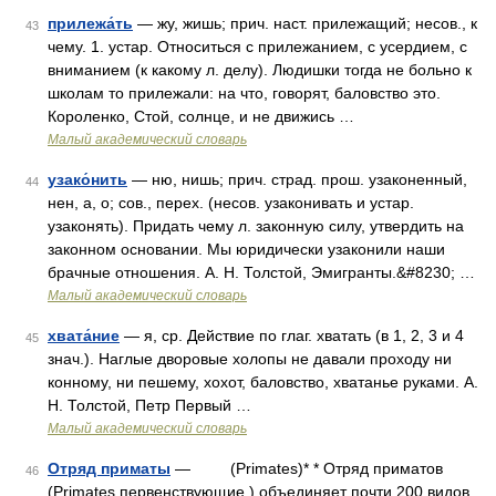
прилежа́ть
— жу, жишь; прич. наст. прилежащий; несов., к
43
чему. 1. устар. Относиться с прилежанием, с усердием, с
вниманием (к какому л. делу). Людишки тогда не больно к
школам то прилежали: на что, говорят, баловство это.
Короленко, Стой, солнце, и не движись …
Малый академический словарь
узако́нить
— ню, нишь; прич. страд. прош. узаконенный,
44
нен, а, о; сов., перех. (несов. узаконивать и устар.
узаконять). Придать чему л. законную силу, утвердить на
законном основании. Мы юридически узаконили наши
брачные отношения. А. Н. Толстой, Эмигранты.&#8230; …
Малый академический словарь
хвата́ние
— я, ср. Действие по глаг. хватать (в 1, 2, 3 и 4
45
знач.). Наглые дворовые холопы не давали проходу ни
конному, ни пешему, хохот, баловство, хватанье руками. А.
Н. Толстой, Петр Первый …
Малый академический словарь
Отряд приматы
— (Primates)* * Отряд приматов
46
(Primates первенствующие ) объединяет почти 200 видов,